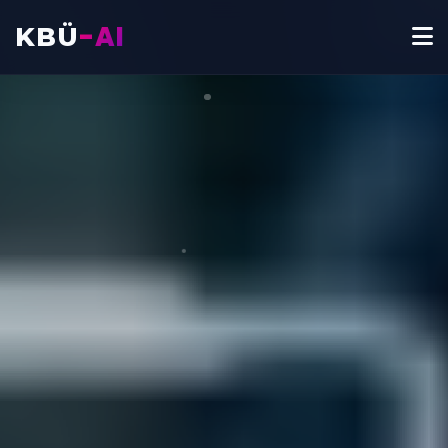
-AI
KBÜ